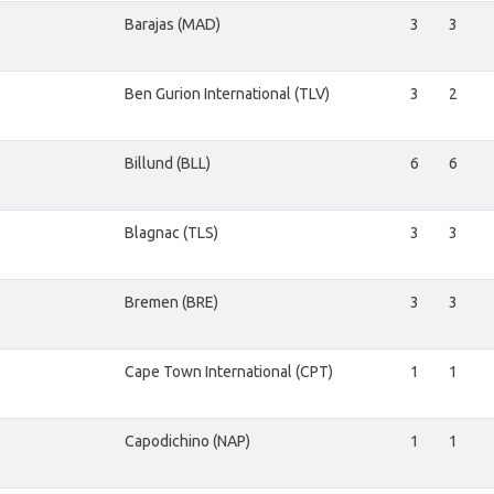
Barajas (MAD)
3
3
Ben Gurion International (TLV)
3
2
Billund (BLL)
6
6
Blagnac (TLS)
3
3
Bremen (BRE)
3
3
Cape Town International (CPT)
1
1
Capodichino (NAP)
1
1