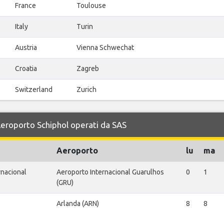
France
Toulouse
Italy
Turin
Austria
Vienna Schwechat
Croatia
Zagreb
Switzerland
Zurich
 Aeroporto Schiphol operati da SAS
Aeroporto
lu
ma
rnacional
Aeroporto Internacional Guarulhos
0
1
(GRU)
Arlanda (ARN)
8
8