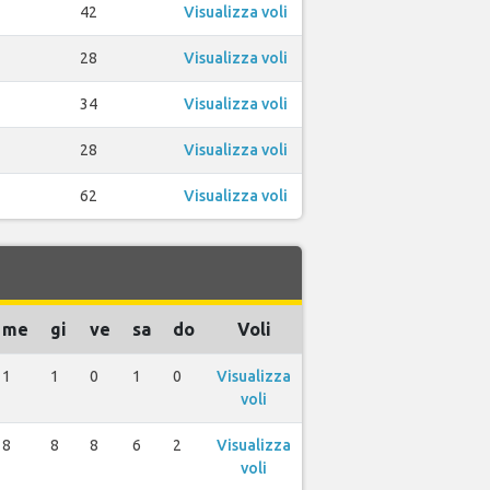
42
Visualizza voli
28
Visualizza voli
34
Visualizza voli
28
Visualizza voli
62
Visualizza voli
me
gi
ve
sa
do
Voli
1
1
0
1
0
Visualizza
voli
8
8
8
6
2
Visualizza
voli