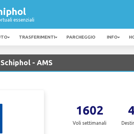
hiphol
rtuali essenziali
UTO
TRASFERIMENTI
PARCHEGGIO
INFO
H
Schiphol - AMS
1602
Voli settimanali
Desti