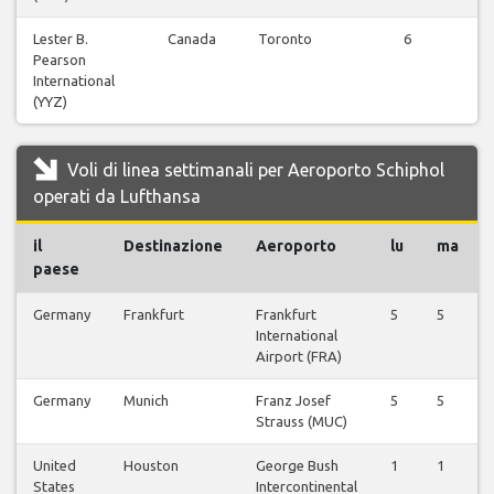
Lester B.
Canada
Toronto
6
V
Pearson
International
(YYZ)
Voli di linea settimanali per Aeroporto Schiphol
operati da Lufthansa
il
Destinazione
Aeroporto
lu
ma
paese
Germany
Frankfurt
Frankfurt
5
5
International
Airport (FRA)
Germany
Munich
Franz Josef
5
5
Strauss (MUC)
United
Houston
George Bush
1
1
States
Intercontinental