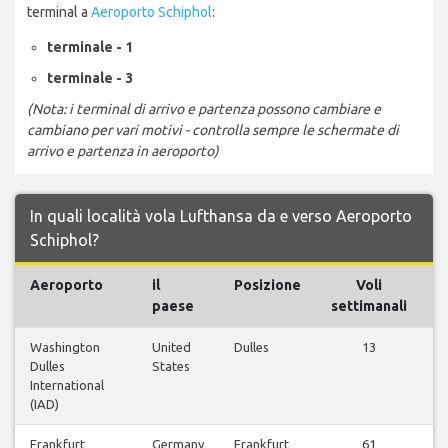
terminal a
Aeroporto Schiphol
:
terminale - 1
terminale - 3
(Nota: i terminal di arrivo e partenza possono cambiare e
cambiano per vari motivi - controlla sempre le schermate di
arrivo e partenza in aeroporto)
In quali località vola Lufthansa da e verso Aeroporto
Schiphol?
Aeroporto
il
Posizione
Voli
paese
settimanali
Washington
United
Dulles
13
V
Dulles
States
International
(IAD)
Frankfurt
Germany
Frankfurt
61
V