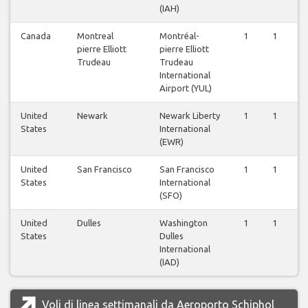
(IAH)
Canada
Montreal
Montréal-
1
1
pierre Elliott
pierre Elliott
Trudeau
Trudeau
International
Airport (YUL)
United
Newark
Newark Liberty
1
1
States
International
(EWR)
United
San Francisco
San Francisco
1
1
States
International
(SFO)
United
Dulles
Washington
1
1
States
Dulles
International
(IAD)
Voli di linea settimanali da Aeroporto Schiphol