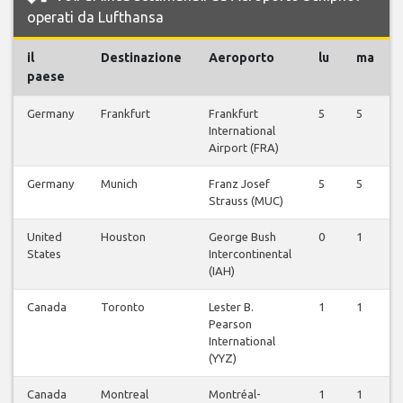
operati da Lufthansa
il
Destinazione
Aeroporto
lu
ma
paese
Germany
Frankfurt
Frankfurt
5
5
International
Airport (FRA)
Germany
Munich
Franz Josef
5
5
Strauss (MUC)
United
Houston
George Bush
0
1
States
Intercontinental
(IAH)
Canada
Toronto
Lester B.
1
1
Pearson
International
(YYZ)
Canada
Montreal
Montréal-
1
1