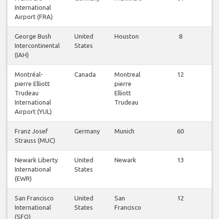
International
Airport (FRA)
George Bush
United
Houston
8
V
Intercontinental
States
(IAH)
Montréal-
Canada
Montreal
12
V
pierre Elliott
pierre
Trudeau
Elliott
International
Trudeau
Airport (YUL)
Franz Josef
Germany
Munich
60
V
Strauss (MUC)
Newark Liberty
United
Newark
13
V
International
States
(EWR)
San Francisco
United
San
12
V
International
States
Francisco
(SFO)