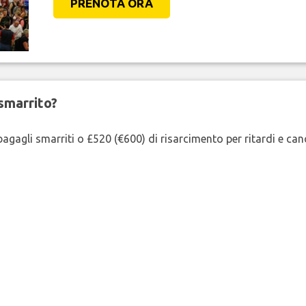
PRENOTA ORA
smarrito?
agagli smarriti o £520 (€600) di risarcimento per ritardi e cancel