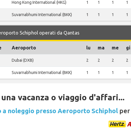
Hong Kong International (HKG)
1
1
1
1
Suvarnabhumi International (BKK)
1
1
1
1
Aeroporto Schiphol operati da Qantas
e
Aeroporto
lu
ma
me
gi
Dubai (DXB)
2
2
2
2
Suvarnabhumi International (BKK)
1
1
1
1
una vacanza o viaggio d'affari...
 a noleggio presso Aeroporto Schiphol
per 