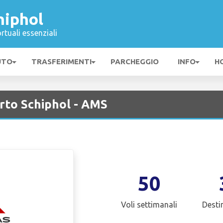
hiphol
rtuali essenziali
UTO
TRASFERIMENTI
PARCHEGGIO
INFO
H
rto Schiphol - AMS
50
Voli settimanali
Desti