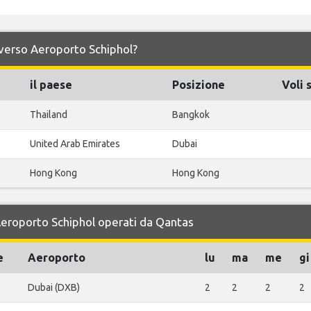
e verso Aeroporto Schiphol?
il paese
Posizione
Voli 
Thailand
Bangkok
United Arab Emirates
Dubai
Hong Kong
Hong Kong
 Aeroporto Schiphol operati da Qantas
e
Aeroporto
lu
ma
me
gi
Dubai (DXB)
2
2
2
2