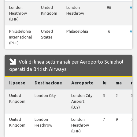
London
United
London
96
Vis
Heathrow
Kingdom
Heathrow
(LHR)
Philadelphia
United
Philadelphia
6
Vis
International
States
(PHL)
Voli di linea settimanali per Aeroporto Schiphol
operati da British Airways
il paese
Destinazione
Aeroporto
lu
ma
m
United
London City
London City
3
2
3
Kingdom
Airport
(LCY)
United
London
London
7
9
7
Kingdom
Heathrow
Heathrow
(LHR)