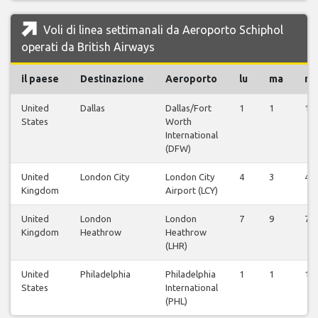
Voli di linea settimanali da Aeroporto Schiphol
operati da British Airways
il paese
Destinazione
Aeroporto
lu
ma
m
United
Dallas
Dallas/Fort
1
1
1
States
Worth
International
(DFW)
United
London City
London City
4
3
4
Kingdom
Airport (LCY)
United
London
London
7
9
7
Kingdom
Heathrow
Heathrow
(LHR)
United
Philadelphia
Philadelphia
1
1
1
States
International
(PHL)