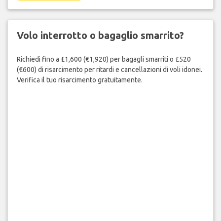
Non sopportare di sudare per 45 minuti in attesa della
sicurezza. Ottieni una corsia preferenziale e passa in 5 minuti
o meno.
PRENOTA ORA
Volo interrotto o bagaglio smarrito?
Richiedi fino a £1,600 (€1,920) per bagagli smarriti o £520
(€600) di risarcimento per ritardi e cancellazioni di voli idonei.
Verifica il tuo risarcimento gratuitamente.