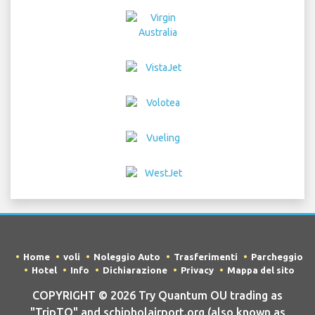
Home
voli
Noleggio Auto
Trasferimenti
Parcheggio
Hotel
Info
Dichiarazione
Privacy
Mappa del sito
COPYRIGHT © 2026 Try Quantum OU trading as
"TripTQ" and schipholairport.org (also known as
TripTQ Aeroporto Schiphol) / All Rights Reserved.