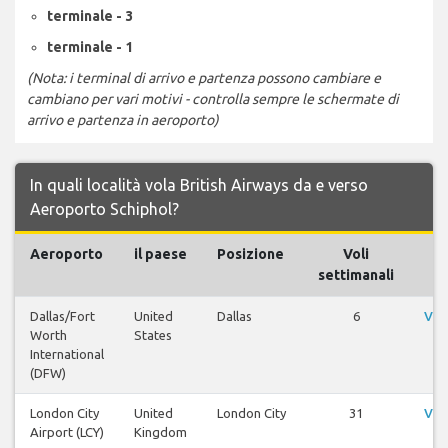
terminale - 3
terminale - 1
(Nota: i terminal di arrivo e partenza possono cambiare e
cambiano per vari motivi - controlla sempre le schermate di
arrivo e partenza in aeroporto)
In quali località vola British Airways da e verso
Aeroporto Schiphol?
Aeroporto
il paese
Posizione
Voli
settimanali
Dallas/Fort
United
Dallas
6
Vis
Worth
States
International
(DFW)
London City
United
London City
31
Vis
Airport (LCY)
Kingdom