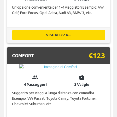
Un'opzione conveniente per 1-4 viaggiatori Esempio: VW
Golf, Ford Focus, Opel Astra, Audi A3, BMW 3, etc.
VISUALIZZA...
€123
COMFORT
group
business_center
4 Passeggeri
3 Valigie
Suggerito per viaggi a lunga distanza con comodità
Esempio: VW Passat, Toyota Camry, Toyota Fortuner,
Chevrolet Suburban, etc.