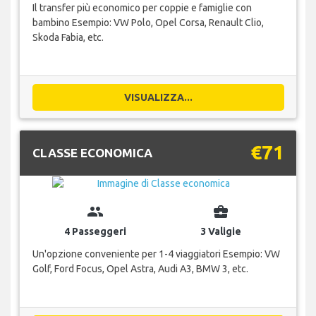
Il transfer più economico per coppie e famiglie con
bambino Esempio: VW Polo, Opel Corsa, Renault Clio,
Skoda Fabia, etc.
VISUALIZZA...
€71
CLASSE ECONOMICA
group
business_center
4 Passeggeri
3 Valigie
Un'opzione conveniente per 1-4 viaggiatori Esempio: VW
Golf, Ford Focus, Opel Astra, Audi A3, BMW 3, etc.