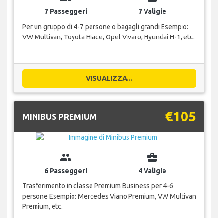
7 Passeggeri
7 Valigie
Per un gruppo di 4-7 persone o bagagli grandi Esempio:
VW Multivan, Toyota Hiace, Opel Vivaro, Hyundai H-1, etc.
VISUALIZZA...
€105
MINIBUS PREMIUM
group
business_center
6 Passeggeri
4 Valigie
Trasferimento in classe Premium Business per 4-6
persone Esempio: Mercedes Viano Premium, VW Multivan
Premium, etc.