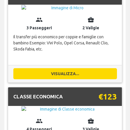
group
business_center
3 Passeggeri
2 Valigie
Il transfer più economico per coppie e famiglie con
bambino Esempio: VW Polo, Opel Corsa, Renault Clio,
Skoda Fabia, etc.
VISUALIZZA...
€123
CLASSE ECONOMICA
group
business_center
4 Passeggeri
3 Valigie