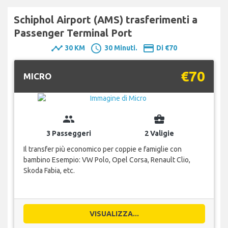
Schiphol Airport (AMS) trasferimenti a
Passenger Terminal Port
timeline
schedule
payment
30 KM
30 Minuti.
Di €70
€70
MICRO
group
business_center
3 Passeggeri
2 Valigie
Il transfer più economico per coppie e famiglie con
bambino Esempio: VW Polo, Opel Corsa, Renault Clio,
Skoda Fabia, etc.
VISUALIZZA...