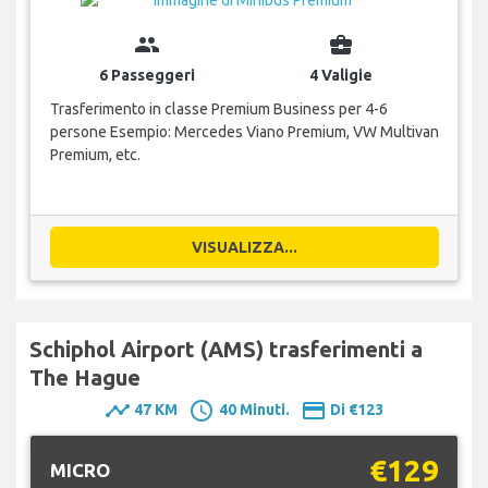
group
business_center
6 Passeggeri
4 Valigie
Trasferimento in classe Premium Business per 4-6
persone Esempio: Mercedes Viano Premium, VW Multivan
Premium, etc.
VISUALIZZA...
Schiphol Airport (AMS) trasferimenti a
The Hague
timeline
schedule
payment
47 KM
40 Minuti.
Di €123
€129
MICRO