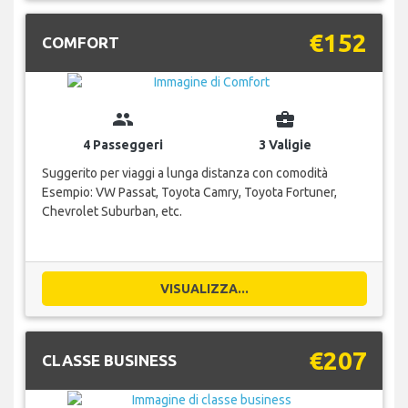
€152
COMFORT
group
business_center
4 Passeggeri
3 Valigie
Suggerito per viaggi a lunga distanza con comodità
Esempio: VW Passat, Toyota Camry, Toyota Fortuner,
Chevrolet Suburban, etc.
VISUALIZZA...
€207
CLASSE BUSINESS