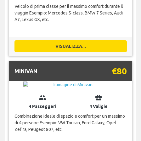
Veicolo di prima classe per il massimo comfort durante il
viaggio Esempio: Mercedes S-class, BMW 7 Series, Audi
A7, Lexus GX, etc.
VISUALIZZA...
€80
MINIVAN
group
business_center
4 Passeggeri
4 Valigie
Combinazione ideale di spazio e comfort per un massimo
di 4 persone Esempio: VW Touran, Ford Galaxy, Opel
Zefira, Peugeot 807, etc.