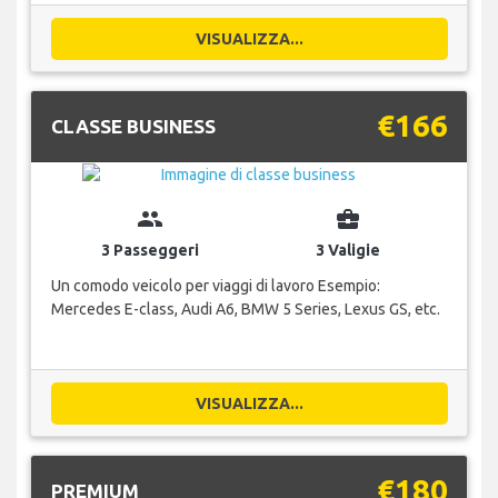
VISUALIZZA...
€166
CLASSE BUSINESS
group
business_center
3 Passeggeri
3 Valigie
Un comodo veicolo per viaggi di lavoro Esempio:
Mercedes E-class, Audi A6, BMW 5 Series, Lexus GS, etc.
VISUALIZZA...
€180
PREMIUM