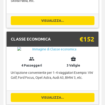
Skoda Fabia, etc.
VISUALIZZA...
€152
CLASSE ECONOMICA
group
business_center
4 Passeggeri
3 Valigie
Un'opzione conveniente per 1-4 viaggiatori Esempio: VW
Golf, Ford Focus, Opel Astra, Audi A3, BMW 3, etc.
VISUALIZZA...