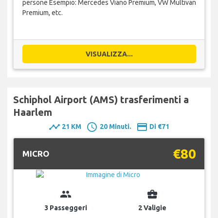
persone Esempio: Mercedes Viano Premium, VW Multivan
Premium, etc.
VISUALIZZA...
Schiphol Airport (AMS) trasferimenti a
Haarlem
timeline
schedule
payment
21 KM
20 Minuti.
Di €71
€80
MICRO
group
business_center
3 Passeggeri
2 Valigie