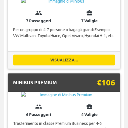
group
business_center
7 Passeggeri
7 Valigie
Per un gruppo di 4-7 persone o bagagli grandi Esempio:
VW Multivan, Toyota Hiace, Opel Vivaro, Hyundai H-1, etc.
VISUALIZZA...
€106
MINIBUS PREMIUM
group
business_center
6 Passeggeri
4 Valigie
Trasferimento in classe Premium Business per 4-6