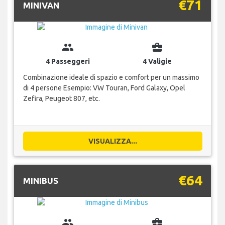
€71
MINIVAN
group
business_center
4 Passeggeri
4 Valigie
Combinazione ideale di spazio e comfort per un massimo
di 4 persone Esempio: VW Touran, Ford Galaxy, Opel
Zefira, Peugeot 807, etc.
VISUALIZZA...
€64
MINIBUS
group
business_center