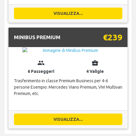
VISUALIZZA...
€239
MINIBUS PREMIUM
group
business_center
6 Passeggeri
4 Valigie
Trasferimento in classe Premium Business per 4-6
persone Esempio: Mercedes Viano Premium, VW Multivan
Premium, etc.
VISUALIZZA...