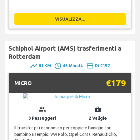
VISUALIZZA...
Schiphol Airport (AMS) trasferimenti a
Rotterdam
timeline
schedule
payment
61 KM
45 Minuti.
Di €152
€179
MICRO
group
business_center
3 Passeggeri
2 Valigie
Il transfer più economico per coppie e famiglie con
bambino Esempio: VW Polo, Opel Corsa, Renault Clio,