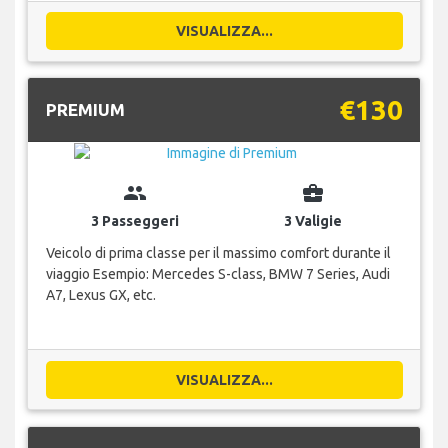
VISUALIZZA...
€130
PREMIUM
group
business_center
3 Passeggeri
3 Valigie
Veicolo di prima classe per il massimo comfort durante il
viaggio Esempio: Mercedes S-class, BMW 7 Series, Audi
A7, Lexus GX, etc.
VISUALIZZA...