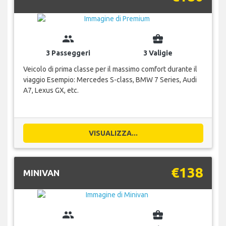
group
business_center
3 Passeggeri
3 Valigie
Veicolo di prima classe per il massimo comfort durante il
viaggio Esempio: Mercedes S-class, BMW 7 Series, Audi
A7, Lexus GX, etc.
VISUALIZZA...
€138
MINIVAN
group
business_center