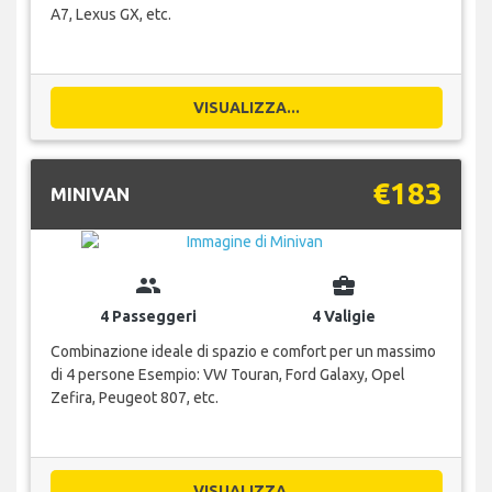
A7, Lexus GX, etc.
VISUALIZZA...
€183
MINIVAN
group
business_center
4 Passeggeri
4 Valigie
Combinazione ideale di spazio e comfort per un massimo
di 4 persone Esempio: VW Touran, Ford Galaxy, Opel
Zefira, Peugeot 807, etc.
VISUALIZZA...