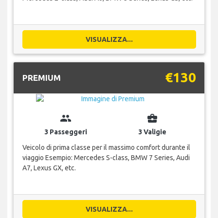
VISUALIZZA...
€130
PREMIUM
group
business_center
3 Passeggeri
3 Valigie
Veicolo di prima classe per il massimo comfort durante il
viaggio Esempio: Mercedes S-class, BMW 7 Series, Audi
A7, Lexus GX, etc.
VISUALIZZA...