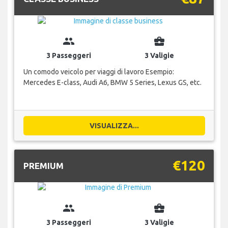
group
business_center
3 Passeggeri
3 Valigie
Un comodo veicolo per viaggi di lavoro Esempio:
Mercedes E-class, Audi A6, BMW 5 Series, Lexus GS, etc.
VISUALIZZA...
€120
PREMIUM
group
business_center
3 Passeggeri
3 Valigie