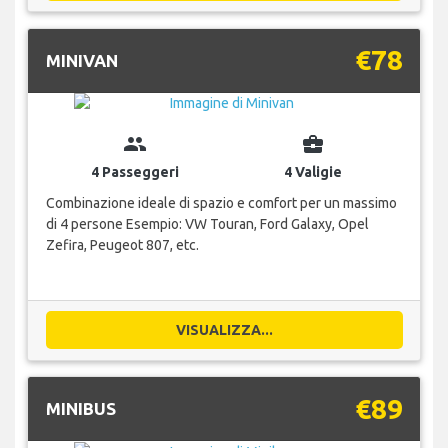
€78
MINIVAN
group
business_center
4 Passeggeri
4 Valigie
Combinazione ideale di spazio e comfort per un massimo
di 4 persone Esempio: VW Touran, Ford Galaxy, Opel
Zefira, Peugeot 807, etc.
VISUALIZZA...
€89
MINIBUS