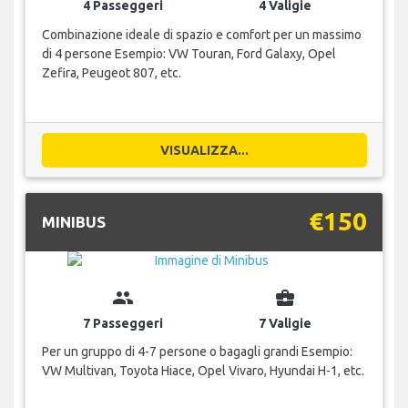
4 Passeggeri
4 Valigie
Combinazione ideale di spazio e comfort per un massimo
di 4 persone Esempio: VW Touran, Ford Galaxy, Opel
Zefira, Peugeot 807, etc.
VISUALIZZA...
€150
MINIBUS
group
business_center
7 Passeggeri
7 Valigie
Per un gruppo di 4-7 persone o bagagli grandi Esempio:
VW Multivan, Toyota Hiace, Opel Vivaro, Hyundai H-1, etc.