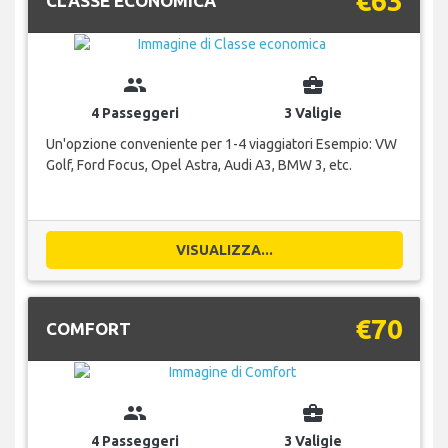
€63
CLASSE ECONOMICA
group
business_center
4 Passeggeri
3 Valigie
Un'opzione conveniente per 1-4 viaggiatori Esempio: VW
Golf, Ford Focus, Opel Astra, Audi A3, BMW 3, etc.
VISUALIZZA...
€70
COMFORT
group
business_center
4 Passeggeri
3 Valigie