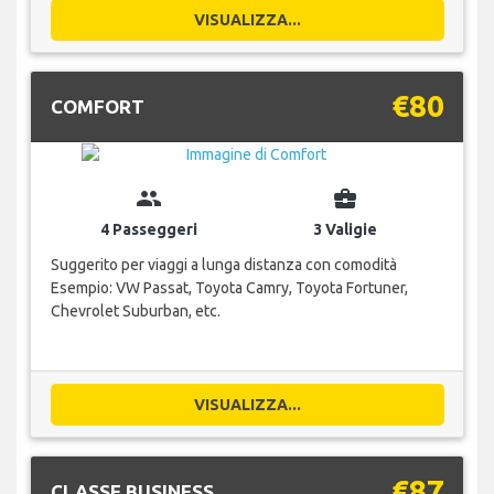
VISUALIZZA...
€80
COMFORT
group
business_center
4 Passeggeri
3 Valigie
Suggerito per viaggi a lunga distanza con comodità
Esempio: VW Passat, Toyota Camry, Toyota Fortuner,
Chevrolet Suburban, etc.
VISUALIZZA...
€87
CLASSE BUSINESS