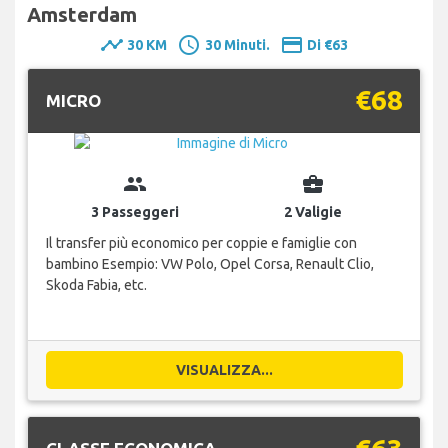
Amsterdam
timeline
schedule
payment
30 KM
30 Minuti.
Di €63
€68
MICRO
group
business_center
3 Passeggeri
2 Valigie
Il transfer più economico per coppie e famiglie con
bambino Esempio: VW Polo, Opel Corsa, Renault Clio,
Skoda Fabia, etc.
VISUALIZZA...