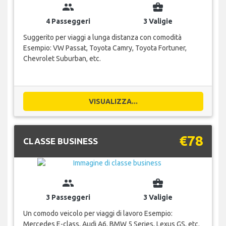
group
business_center
4 Passeggeri
3 Valigie
Suggerito per viaggi a lunga distanza con comodità
Esempio: VW Passat, Toyota Camry, Toyota Fortuner,
Chevrolet Suburban, etc.
VISUALIZZA...
€78
CLASSE BUSINESS
group
business_center
3 Passeggeri
3 Valigie
Un comodo veicolo per viaggi di lavoro Esempio:
Mercedes E-class, Audi A6, BMW 5 Series, Lexus GS, etc.