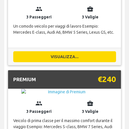
group
business_center
3 Passeggeri
3 Valigie
Un comodo veicolo per viaggi di lavoro Esempio:
Mercedes E-class, Audi A6, BMW 5 Series, Lexus GS, etc.
VISUALIZZA...
€240
PREMIUM
group
business_center
3 Passeggeri
3 Valigie
Veicolo di prima classe per il massimo comfort durante il
viaggio Esempio: Mercedes S-class, BMW 7 Series, Audi