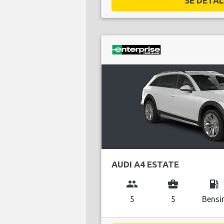
SE DETALJ
AUDI A4 ESTATE
group
business_center
local_gas_station
5
5
Bensi