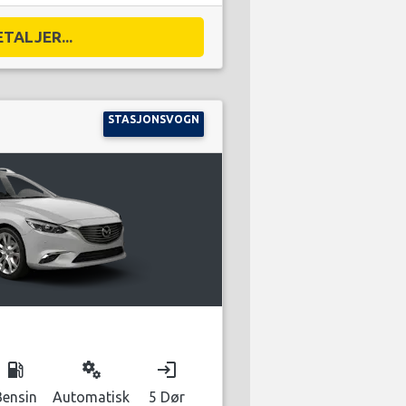
ETALJER...
STASJONSVOGN
local_gas_station
miscellaneous_services
login
Bensin
Automatisk
5 Dør