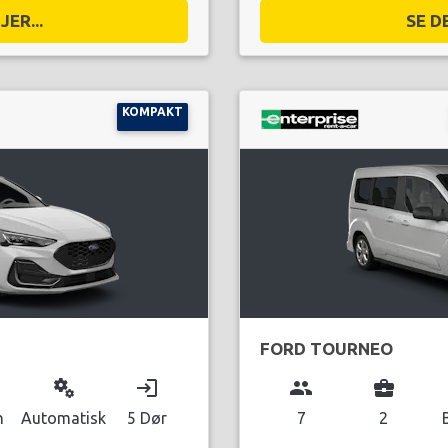
ER...
SE D
KOMPAKT
FORD TOURNEO
miscellaneous_services
login
group
business_center
n
Automatisk
5 Dør
7
2