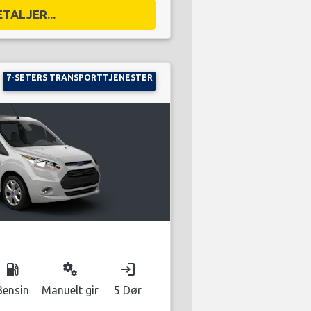
ETALJER...
7-SETERS TRANSPORTTJENESTER
local_gas_station
miscellaneous_services
login
Bensin
Manuelt gir
5 Dør