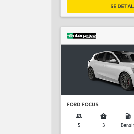
SE DETALJ
FORD FOCUS
group
business_center
local_gas_station
5
3
Bensi