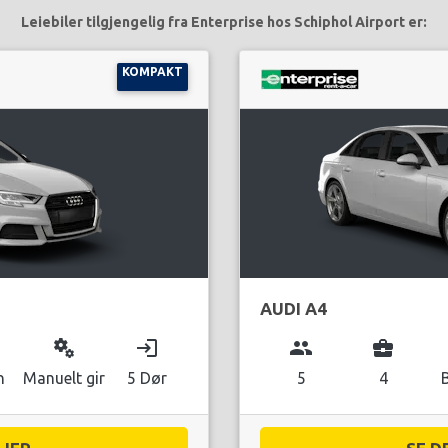
Leiebiler tilgjengelig fra Enterprise hos Schiphol Airport er:
KOMPAKT
AUDI A4
miscellaneous_services
login
group
business_center
n
Manuelt gir
5 Dør
5
4