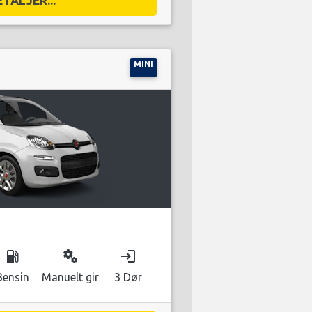
ETALJER...
MINI
local_gas_station
miscellaneous_services
login
Bensin
Manuelt gir
3 Dør