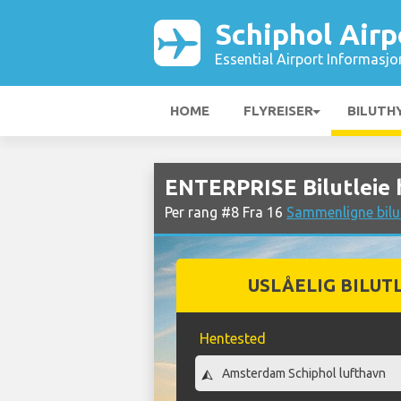
Schiphol Airp
Essential Airport Informasjo
HOME
FLYREISER
BILUTH
ENTERPRISE Bilutleie 
Per rang #8 Fra 16
Sammenligne bilut
USLÅELIG BILUT
Hentested