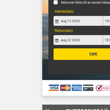
Returner bilen til en annen loka
Hentedato
Returdato
SØK