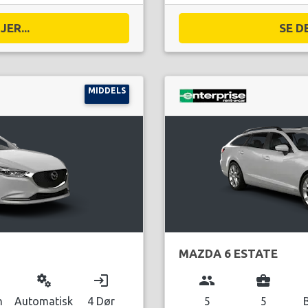
ER...
SE D
MIDDELS
MAZDA 6 ESTATE
miscellaneous_services
login
group
business_center
n
Automatisk
4 Dør
5
5