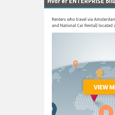
Hvor er ENTERPRISE bilut
Renters who travel via Amsterdam 
and National Car Rental) located a