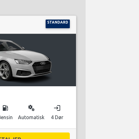
STANDARD
local_gas_station
miscellaneous_services
login
Bensin
Automatisk
4 Dør