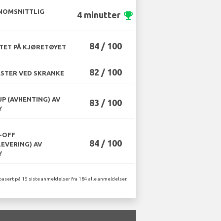
NOMSNITTLIG
4 minutter
emoji_events
84 / 100
TET PÅ KJØRETØYET
82 / 100
STER VED SKRANKE
UP (AVHENTING) AV
83 / 100
Y
-OFF
84 / 100
LEVERING) AV
Y
basert på 15 siste anmeldelser fra 184 alle anmeldelser.