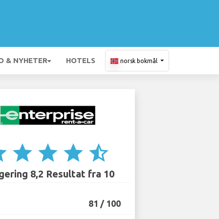
O & NYHETER
HOTELS
norsk bokmål
ar
star
star
star
star_half
ering 8,2 Resultat fra 10
81 / 100