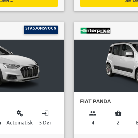
ER...
SE D
STASJONSVOGN
FIAT PANDA
miscellaneous_services
login
group
business_center
n
Automatisk
5 Dør
4
2