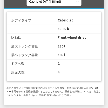
ボディタイプ
Cabriolet
15.25 h
駆動輪
Front wheel drive
最大トランク容量
550 l
最小トランク容量
185 l
ドアの数
2
座席の数
4
表示されている仕様は情報提供のみを目的としており、お客様が受け取る正確な Fiat
500 車両モデルと仕様を保証することはできません。 具体的な詳細については、指定さ
れたレンタカー会社 Schiphol 空港 にお問い合わせください。