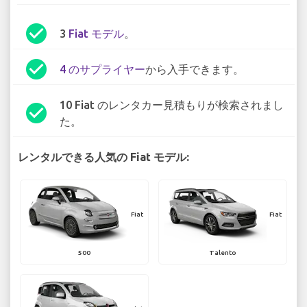
check_circle
3
Fiat モデル
。
check_circle
4 のサプライヤー
から入手できます。
10 Fiat のレンタカー見積もりが検索されまし
check_circle
た。
レンタルできる人気の Fiat モデル:
Fiat
Fiat
500
Talento