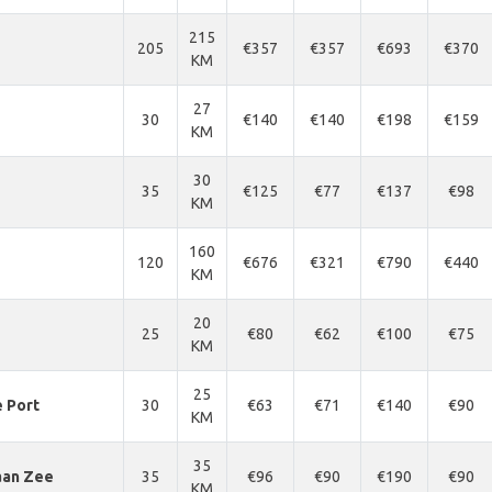
215
205
€357
€357
€693
€370
KM
27
30
€140
€140
€198
€159
KM
30
35
€125
€77
€137
€98
KM
160
120
€676
€321
€790
€440
KM
20
25
€80
€62
€100
€75
KM
25
e Port
30
€63
€71
€140
€90
KM
35
aan Zee
35
€96
€90
€190
€90
KM