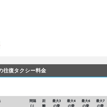
）との往復タクシー料金
地
間隔
距
最大3
最大4
最大6
最大7
(ミ
離
の乗
の乗
の乗
の乗