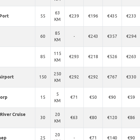
63
Port
55
€239
€196
€435
€233
KM
85
60
-
€243
€357
€294
KM
115
85
€293
€218
€526
€263
KM
250
irport
150
€292
€292
€767
€330
KM
5
orp
15
€71
€50
€90
€59
KM
River Cruise
20
30
€63
€80
€120
€86
KM
20
nep
25
-
€71
€140
€90