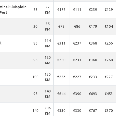
minal Sluisplein
27
25
€172
€111
€239
€129
Port
KM
35
30
€78
€86
€179
€104
KM
114
l
85
€311
€237
€368
€256
KM
120
95
€258
€233
€368
€260
KM
135
100
€226
€227
€233
€227
KM
140
95
€644
€390
€693
€453
KM
206
140
€330
€330
€767
€370
KM