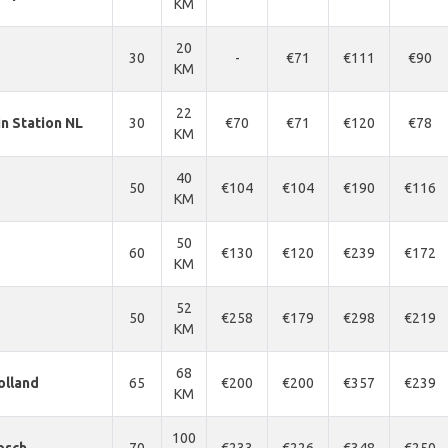
KM
20
30
-
€71
€111
€90
KM
22
in Station NL
30
€70
€71
€120
€78
KM
40
50
€104
€104
€190
€116
KM
50
60
€130
€120
€239
€172
KM
52
50
€258
€179
€298
€219
KM
68
olland
65
€200
€200
€357
€239
KM
100