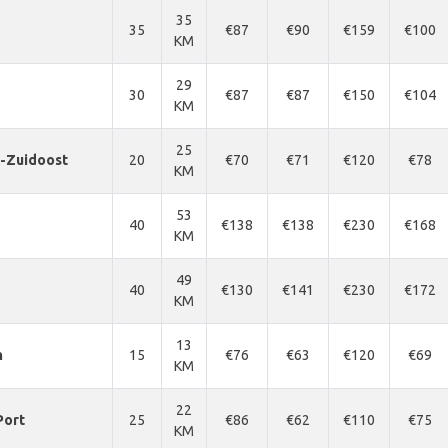
35
35
€87
€90
€159
€100
KM
29
30
€87
€87
€150
€104
KM
25
-Zuidoost
20
€70
€71
€120
€78
KM
53
40
€138
€138
€230
€168
KM
49
40
€130
€141
€230
€172
KM
13
n
15
€76
€63
€120
€69
KM
22
Port
25
€86
€62
€110
€75
KM