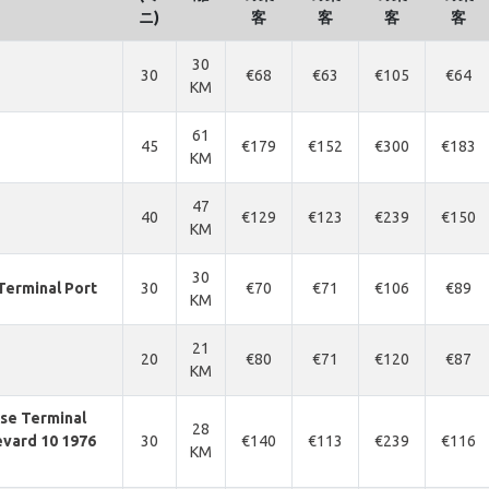
ニ)
客
客
客
客
30
30
€68
€63
€105
€64
KM
61
45
€179
€152
€300
€183
KM
47
40
€129
€123
€239
€150
KM
30
Terminal Port
30
€70
€71
€106
€89
KM
21
20
€80
€71
€120
€87
KM
ise Terminal
28
evard 10 1976
30
€140
€113
€239
€116
KM