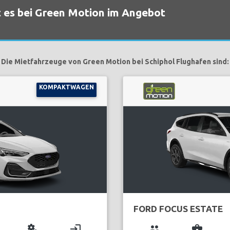
 es bei Green Motion im Angebot
Die Mietfahrzeuge von Green Motion bei Schiphol Flughafen sind:
KOMPAKTWAGEN
FORD FOCUS ESTATE
miscellaneous_services
login
group
business_center