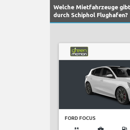
Welche Mietfahrzeuge gibt
durch Schiphol Flughafen?
FORD FOCUS
group
business_center
local_gas_station