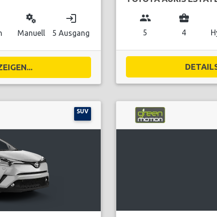
group
business_center
miscellaneous_services
login
5
4
H
n
Manuell
5 Ausgang
DETAILS
EIGEN...
SUV