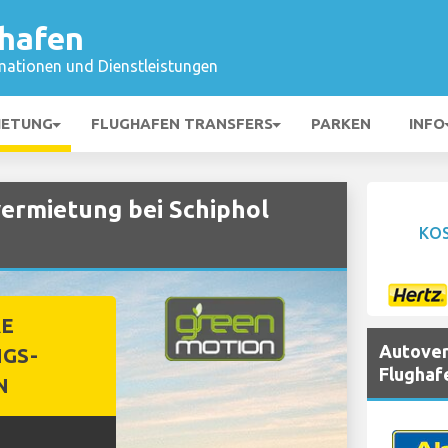
ghafen
mationen und Dienstleistungen
IETUNG
FLUGHAFEN TRANSFERS
PARKEN
INFO
rmietung bei Schiphol
KO
RE
Autover
GS-
Flughaf
N