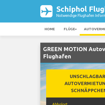
Schiphol Flu
Notwendige Flughafen Infor
HOME
FLÜGE
AUTOVERM
GREEN MOTION Autove
Flughafen
UNSCHLAGBA
AUTOVERMIETUN
SCHNÄPPCHE
Abholort