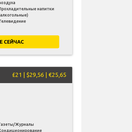
воздуха
Прохладительные напитки
(алкогольные)
Телевидение
Е СЕЙЧАС
£21 | $29,56 | €25,65
Газеты/Журналы
Кондиционирование