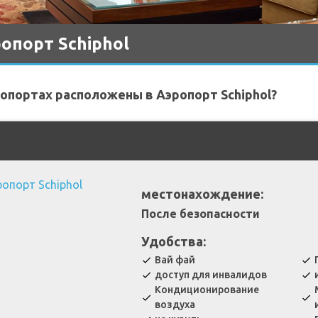
опорт Schiphol
опортах расположены в Аэропорт Schiphol?
местонахождение:
После безопасности
Удобства:
Вай фай
check
check
доступ для инвалидов
check
check
Кондиционирование
check
check
воздуха