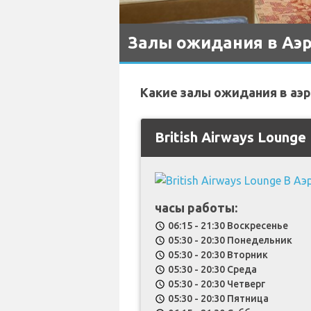
Залы ожидания в Аэр
Какие залы ожидания в аэр
British Airways Lounge
часы работы:
06:15 - 21:30 Воскресенье
schedule
05:30 - 20:30 Понедельник
schedule
05:30 - 20:30 Вторник
schedule
05:30 - 20:30 Среда
schedule
05:30 - 20:30 Четверг
schedule
05:30 - 20:30 Пятница
schedule