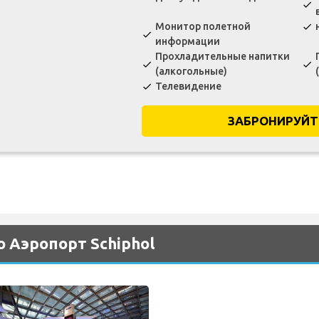
check
Монитор полетной
check
check
информации
Прохладительные напитки
check
check
(алкогольные)
Телевидение
check
ЗАБРОНИРУЙТ
 Аэропорт Schiphol