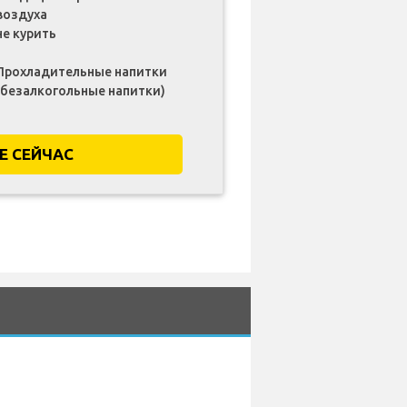
воздуха
не курить
Прохладительные напитки
(безалкогольные напитки)
Е СЕЙЧАС