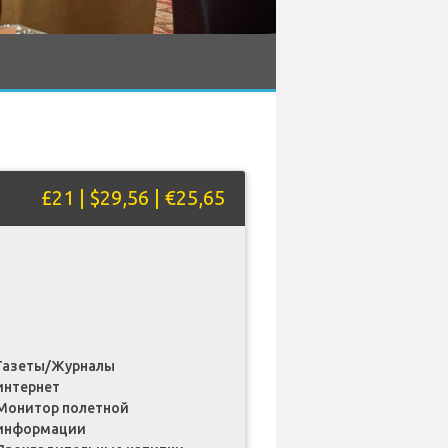
£21 | $29,56 | €25,65
Газеты/Журналы
интернет
Монитор полетной
информации