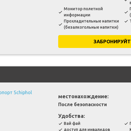
Монитор полетной
check
check
информации
Прохладительные напитки
check
check
(безалкогольные напитки)
ЗАБРОНИРУЙТ
местонахождение:
После безопасности
Удобства:
Вай фай
check
check
доступ для инвалидов
check