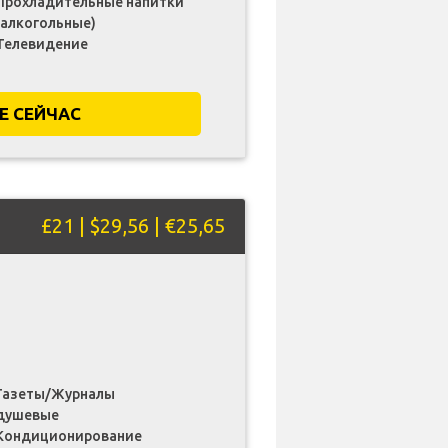
Прохладительные напитки
(алкогольные)
Телевидение
Е СЕЙЧАС
£21 | $29,56 | €25,65
Газеты/Журналы
душевые
Кондиционирование