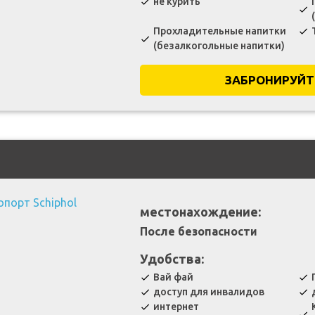
не курить
check
check
Прохладительные напитки
check
check
(безалкогольные напитки)
ЗАБРОНИРУЙТ
местонахождение:
После безопасности
Удобства:
Вай фай
check
check
доступ для инвалидов
check
check
интернет
check
check