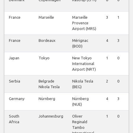
France
Marseille
Marseille
3
1
0
Provence
Airport (MRS)
France
Bordeaux
Mérignac
4
3
0
(BOD)
Japan
Tokyo
New Tokyo
1
0
0
International
Airport (NRT)
Serbia
Belgrade
Nikola Tesla
2
0
0
Nikola Tesla
(BEG)
Germany
Nürnberg
Nürnberg
4
3
0
(NUE)
South
Johannesburg
Oliver
1
0
0
Africa
Reginald
Tambo
International