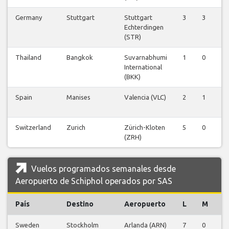
Germany
Stuttgart
Stuttgart
3
3
0
Echterdingen
(STR)
Thailand
Bangkok
Suvarnabhumi
1
0
0
International
(BKK)
Spain
Manises
Valencia (VLC)
2
1
0
Switzerland
Zurich
Zürich-Kloten
5
0
0
(ZRH)
Vuelos programados semanales desde
Aeropuerto de Schiphol operados por SAS
País
Destino
Aeropuerto
L
M
X
Sweden
Stockholm
Arlanda (ARN)
7
0
0