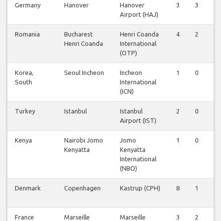
Germany
Hanover
Hanover
3
3
0
Airport (HAJ)
Romania
Bucharest
Henri Coanda
4
2
0
Henri Coanda
International
(OTP)
Korea,
Seoul Incheon
Incheon
1
0
0
South
International
(ICN)
Turkey
Istanbul
Istanbul
2
0
0
Airport (IST)
Kenya
Nairobi Jomo
Jomo
1
0
0
Kenyatta
Kenyatta
International
(NBO)
Denmark
Copenhagen
Kastrup (CPH)
8
1
0
France
Marseille
Marseille
3
2
0