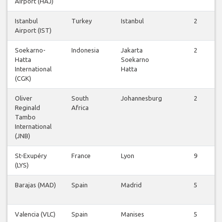
Airport (HAJ)
Istanbul
Turkey
Istanbul
2
Airport (IST)
Soekarno-
Indonesia
Jakarta
2
Hatta
Soekarno
International
Hatta
(CGK)
Oliver
South
Johannesburg
2
Reginald
Africa
Tambo
International
(JNB)
St-Exupéry
France
Lyon
9
(LYS)
Barajas (MAD)
Spain
Madrid
5
Valencia (VLC)
Spain
Manises
5