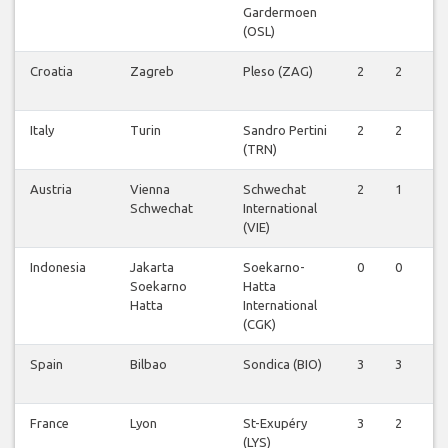
Gardermoen
(OSL)
Croatia
Zagreb
Pleso (ZAG)
2
2
1
Italy
Turin
Sandro Pertini
2
2
1
(TRN)
Austria
Vienna
Schwechat
2
1
0
Schwechat
International
(VIE)
Indonesia
Jakarta
Soekarno-
0
0
1
Soekarno
Hatta
Hatta
International
(CGK)
Spain
Bilbao
Sondica (BIO)
3
3
0
France
Lyon
St-Exupéry
3
2
0
(LYS)