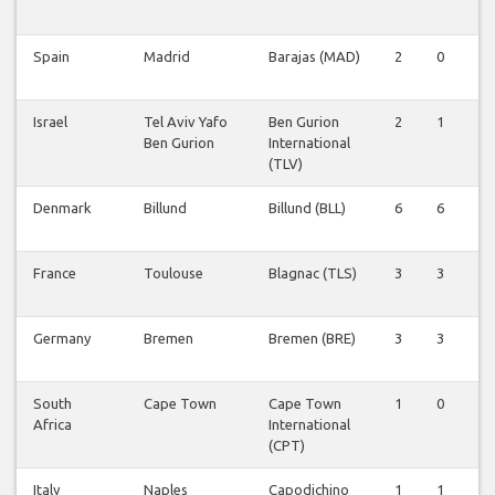
Spain
Madrid
Barajas (MAD)
2
0
0
Israel
Tel Aviv Yafo
Ben Gurion
2
1
0
Ben Gurion
International
(TLV)
Denmark
Billund
Billund (BLL)
6
6
0
France
Toulouse
Blagnac (TLS)
3
3
0
Germany
Bremen
Bremen (BRE)
3
3
0
South
Cape Town
Cape Town
1
0
0
Africa
International
(CPT)
Italy
Naples
Capodichino
1
1
0