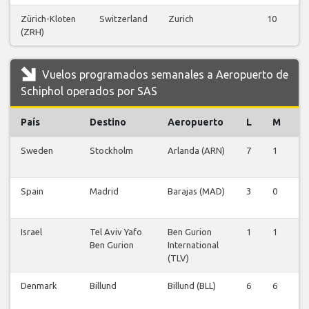
Zürich-Kloten
Switzerland
Zurich
10
(ZRH)
Vuelos programados semanales a Aeropuerto de
Schiphol operados por SAS
País
Destino
Aeropuerto
L
M
X
Sweden
Stockholm
Arlanda (ARN)
7
1
0
Spain
Madrid
Barajas (MAD)
3
0
0
Israel
Tel Aviv Yafo
Ben Gurion
1
1
0
Ben Gurion
International
(TLV)
Denmark
Billund
Billund (BLL)
6
6
1