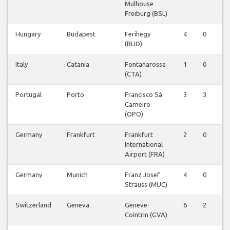
Mulhouse
Freiburg (BSL)
Hungary
Budapest
Ferihegy
4
0
0
(BUD)
Italy
Catania
Fontanarossa
1
0
0
(CTA)
Portugal
Porto
Francisco Sá
3
3
1
Carneiro
(OPO)
Germany
Frankfurt
Frankfurt
2
0
0
International
Airport (FRA)
Germany
Munich
Franz Josef
4
0
0
Strauss (MUC)
Switzerland
Geneva
Geneve-
6
2
0
Cointrin (GVA)