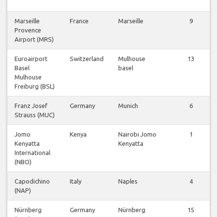
Marseille
France
Marseille
9
Provence
Airport (MRS)
Euroairport
Switzerland
Mulhouse
13
Basel
basel
Mulhouse
Freiburg (BSL)
Franz Josef
Germany
Munich
6
Strauss (MUC)
Jomo
Kenya
Nairobi Jomo
1
Kenyatta
Kenyatta
International
(NBO)
Capodichino
Italy
Naples
4
(NAP)
Nürnberg
Germany
Nürnberg
15