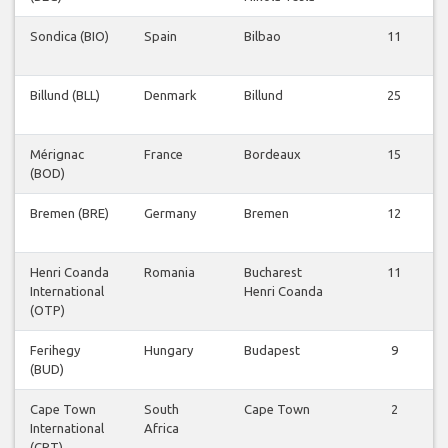
Sondica (BIO)
Spain
Bilbao
11
Billund (BLL)
Denmark
Billund
25
Mérignac
France
Bordeaux
15
(BOD)
Bremen (BRE)
Germany
Bremen
12
Henri Coanda
Romania
Bucharest
11
International
Henri Coanda
(OTP)
Ferihegy
Hungary
Budapest
9
(BUD)
Cape Town
South
Cape Town
2
International
Africa
(CPT)