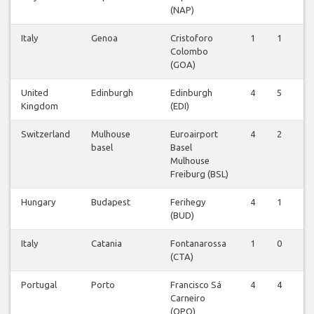
(NAP)
Italy
Genoa
Cristoforo
1
1
0
Colombo
(GOA)
United
Edinburgh
Edinburgh
4
5
0
Kingdom
(EDI)
Switzerland
Mulhouse
Euroairport
4
2
0
basel
Basel
Mulhouse
Freiburg (BSL)
Hungary
Budapest
Ferihegy
4
1
0
(BUD)
Italy
Catania
Fontanarossa
1
0
0
(CTA)
Portugal
Porto
Francisco Sá
4
4
0
Carneiro
(OPO)