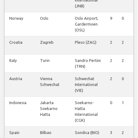
(JNB)
Norway
Oslo
Oslo Airport,
9
0
0
Gardermoen
(OSL)
Croatia
Zagreb
Pleso (ZAG)
2
2
0
Italy
Turin
Sandro Pertini
2
2
0
(TRN)
Austria
Vienna
Schwechat
2
0
0
Schwechat
International
(VIE)
Indonesia
Jakarta
Soekarno-
0
1
0
Soekarno
Hatta
Hatta
International
(CGK)
Spain
Bilbao
Sondica (BIO)
3
2
0