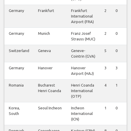
Germany
Frankfurt
Frankfurt
2
0
0
International
Airport (FRA)
Germany
Munich
Franz Josef
2
0
0
Strauss (MUC)
Switzerland
Geneva
Geneve-
5
0
0
Cointrin (GVA)
Germany
Hanover
Hanover
3
3
0
Airport (HAJ)
Romania
Bucharest
Henri Coanda
4
1
0
Henri Coanda
International
(OTP)
Korea,
Seoul Incheon
Incheon
1
0
0
South
International
(ICN)
Denmark
Copenhagen
Kastrup (CPH)
8
0
0