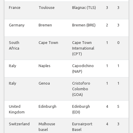
France
Toulouse
Blagnac (TLS)
3
3
1
Germany
Bremen
Bremen (BRE)
2
3
1
South
Cape Town
Cape Town
1
0
0
Africa
International
(CPT)
Italy
Naples
Capodichino
1
1
0
(NAP)
Italy
Genoa
Cristoforo
1
1
0
Colombo
(GOA)
United
Edinburgh
Edinburgh
4
5
1
Kingdom
(EDI)
Switzerland
Mulhouse
Euroairport
4
3
0
basel
Basel