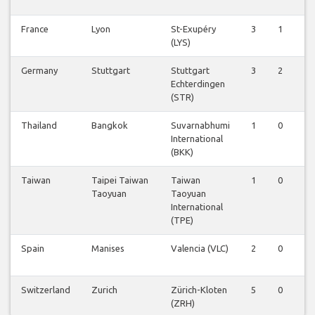
France
Lyon
St-Exupéry
3
1
0
(LYS)
Germany
Stuttgart
Stuttgart
3
2
0
Echterdingen
(STR)
Thailand
Bangkok
Suvarnabhumi
1
0
0
International
(BKK)
Taiwan
Taipei Taiwan
Taiwan
1
0
0
Taoyuan
Taoyuan
International
(TPE)
Spain
Manises
Valencia (VLC)
2
0
0
Switzerland
Zurich
Zürich-Kloten
5
0
0
(ZRH)