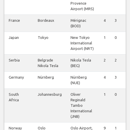
Provence
Airport (MRS)
France
Bordeaux
Mérignac
4
3
1
(BOD)
Japan
Tokyo
New Tokyo
1
0
0
International
Airport (NRT)
Serbia
Belgrade
Nikola Tesla
2
2
0
Nikola Tesla
(BEG)
Germany
Nürnberg
Nürnberg
4
3
1
(NUE)
South
Johannesburg
Oliver
1
0
0
Africa
Reginald
Tambo
International
(JNB)
Norway
Oslo
Oslo Airport,
9
1
0