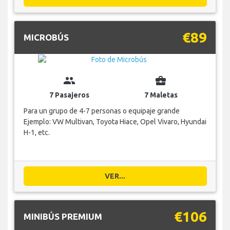
€89
MICROBÚS
group
business_center
7 Pasajeros
7 Maletas
Para un grupo de 4-7 personas o equipaje grande
Ejemplo: VW Multivan, Toyota Hiace, Opel Vivaro, Hyundai
H-1, etc.
VER...
€106
MINIBÚS PREMIUM