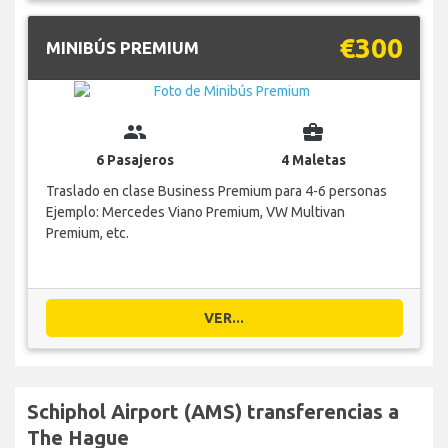
€300
MINIBÚS PREMIUM
group
business_center
6 Pasajeros
4 Maletas
Traslado en clase Business Premium para 4-6 personas
Ejemplo: Mercedes Viano Premium, VW Multivan
Premium, etc.
VER...
Schiphol Airport (AMS) transferencias a
The Hague