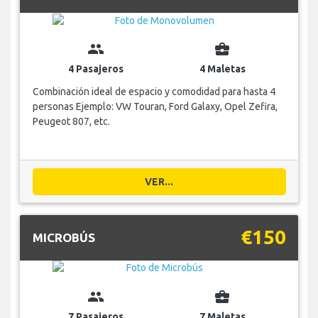
group
business_center
4 Pasajeros
4 Maletas
Combinación ideal de espacio y comodidad para hasta 4
personas Ejemplo: VW Touran, Ford Galaxy, Opel Zefira,
Peugeot 807, etc.
VER...
€150
MICROBÚS
group
business_center
7 Pasajeros
7 Maletas