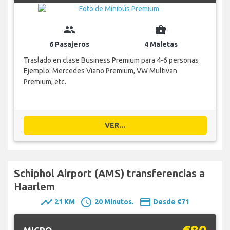
group
business_center
6 Pasajeros
4 Maletas
Traslado en clase Business Premium para 4-6 personas
Ejemplo: Mercedes Viano Premium, VW Multivan
Premium, etc.
VER...
Schiphol Airport (AMS) transferencias a
Haarlem
timeline
schedule
payment
21 KM
20 Minutos.
Desde €71