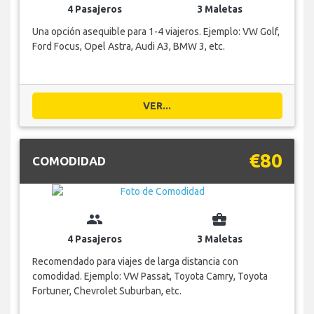
4 Pasajeros
3 Maletas
Una opción asequible para 1-4 viajeros. Ejemplo: VW Golf,
Ford Focus, Opel Astra, Audi A3, BMW 3, etc.
VER...
€80
COMODIDAD
group
business_center
4 Pasajeros
3 Maletas
Recomendado para viajes de larga distancia con
comodidad. Ejemplo: VW Passat, Toyota Camry, Toyota
Fortuner, Chevrolet Suburban, etc.