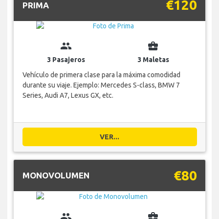
€120
PRIMA
group
business_center
3 Pasajeros
3 Maletas
Vehículo de primera clase para la máxima comodidad
durante su viaje. Ejemplo: Mercedes S-class, BMW 7
Series, Audi A7, Lexus GX, etc.
VER...
€80
MONOVOLUMEN
group
business_center