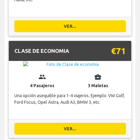
VER...
€71
CLASE DE ECONOMIA
group
business_center
4 Pasajeros
3 Maletas
Una opción asequible para 1-4 viajeros. Ejemplo: VW Golf,
Ford Focus, Opel Astra, Audi A3, BMW 3, etc.
VER...