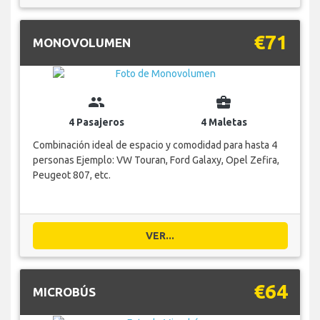
€71
MONOVOLUMEN
group
business_center
4 Pasajeros
4 Maletas
Combinación ideal de espacio y comodidad para hasta 4
personas Ejemplo: VW Touran, Ford Galaxy, Opel Zefira,
Peugeot 807, etc.
VER...
€64
MICROBÚS