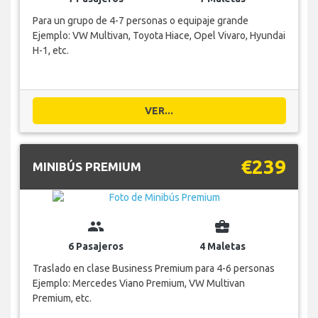
Para un grupo de 4-7 personas o equipaje grande
Ejemplo: VW Multivan, Toyota Hiace, Opel Vivaro, Hyundai
H-1, etc.
VER...
€239
MINIBÚS PREMIUM
group
business_center
6 Pasajeros
4 Maletas
Traslado en clase Business Premium para 4-6 personas
Ejemplo: Mercedes Viano Premium, VW Multivan
Premium, etc.