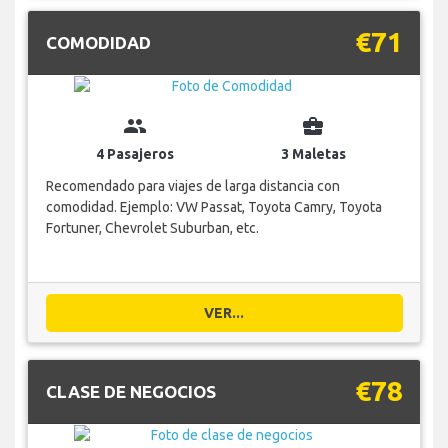
€71
COMODIDAD
group
business_center
4 Pasajeros
3 Maletas
Recomendado para viajes de larga distancia con
comodidad. Ejemplo: VW Passat, Toyota Camry, Toyota
Fortuner, Chevrolet Suburban, etc.
VER...
€78
CLASE DE NEGOCIOS