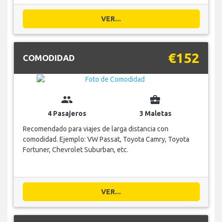
VER...
€152
COMODIDAD
group
business_center
4 Pasajeros
3 Maletas
Recomendado para viajes de larga distancia con
comodidad. Ejemplo: VW Passat, Toyota Camry, Toyota
Fortuner, Chevrolet Suburban, etc.
VER...