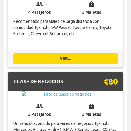
group
business_center
4 Pasajeros
3 Maletas
Recomendado para viajes de larga distancia con
comodidad. Ejemplo: VW Passat, Toyota Camry, Toyota
Fortuner, Chevrolet Suburban, etc.
VER...
€80
CLASE DE NEGOCIOS
group
business_center
3 Pasajeros
3 Maletas
Un vehículo cómodo para viajes de negocios. Ejemplo:
Mercedes E-class, Audi A6, BMW 5 Series, Lexus GS, etc.