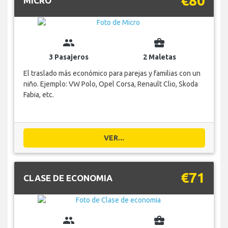
€80
MICRO
group
business_center
3 Pasajeros
2 Maletas
El traslado más económico para parejas y familias con un
niño. Ejemplo: VW Polo, Opel Corsa, Renault Clio, Skoda
Fabia, etc.
VER...
€71
CLASE DE ECONOMIA
group
business_center