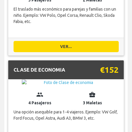
El traslado más económico para parejas y familias con un
niño. Ejemplo: VW Polo, Opel Corsa, Renault Clio, Skoda
Fabia, etc.
VER...
€152
CLASE DE ECONOMIA
group
business_center
4 Pasajeros
3 Maletas
Una opción asequible para 1-4 viajeros. Ejemplo: VW Golf,
Ford Focus, Opel Astra, Audi A3, BMW 3, etc.