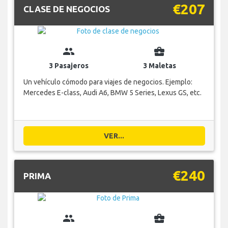
€207
CLASE DE NEGOCIOS
group
business_center
3 Pasajeros
3 Maletas
Un vehículo cómodo para viajes de negocios. Ejemplo:
Mercedes E-class, Audi A6, BMW 5 Series, Lexus GS, etc.
VER...
€240
PRIMA
group
business_center