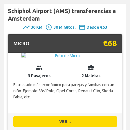
Schiphol Airport (AMS) transferencias a
Amsterdam
timeline
schedule
payment
30 KM
30 Minutos.
Desde €63
€68
MICRO
group
business_center
3 Pasajeros
2 Maletas
El traslado más económico para parejas y familias con un
niño. Ejemplo: VW Polo, Opel Corsa, Renault Clio, Skoda
Fabia, etc.
VER...