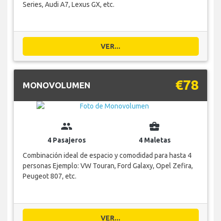
Series, Audi A7, Lexus GX, etc.
VER...
€78
MONOVOLUMEN
group
business_center
4 Pasajeros
4 Maletas
Combinación ideal de espacio y comodidad para hasta 4
personas Ejemplo: VW Touran, Ford Galaxy, Opel Zefira,
Peugeot 807, etc.
VER...