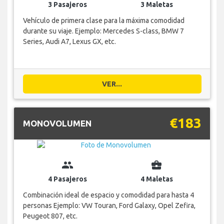
3 Pasajeros
3 Maletas
Vehículo de primera clase para la máxima comodidad
durante su viaje. Ejemplo: Mercedes S-class, BMW 7
Series, Audi A7, Lexus GX, etc.
VER...
€183
MONOVOLUMEN
group
business_center
4 Pasajeros
4 Maletas
Combinación ideal de espacio y comodidad para hasta 4
personas Ejemplo: VW Touran, Ford Galaxy, Opel Zefira,
Peugeot 807, etc.