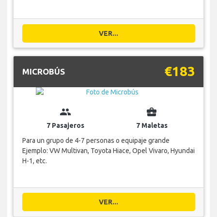
VER...
€183
MICROBÚS
group
business_center
7 Pasajeros
7 Maletas
Para un grupo de 4-7 personas o equipaje grande
Ejemplo: VW Multivan, Toyota Hiace, Opel Vivaro, Hyundai
H-1, etc.
VER...