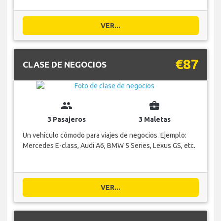
VER...
€87
CLASE DE NEGOCIOS
group
business_center
3 Pasajeros
3 Maletas
Un vehículo cómodo para viajes de negocios. Ejemplo:
Mercedes E-class, Audi A6, BMW 5 Series, Lexus GS, etc.
VER...