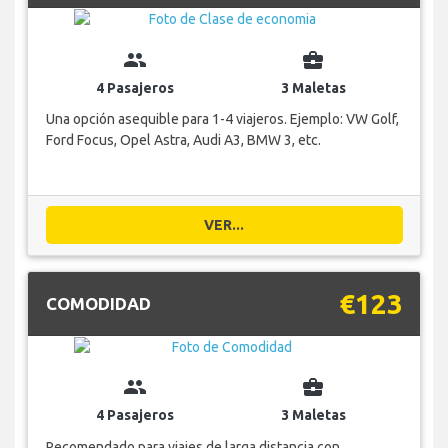
group
business_center
4 Pasajeros
3 Maletas
Una opción asequible para 1-4 viajeros. Ejemplo: VW Golf,
Ford Focus, Opel Astra, Audi A3, BMW 3, etc.
VER...
€123
COMODIDAD
group
business_center
4 Pasajeros
3 Maletas
Recomendado para viajes de larga distancia con