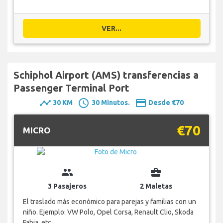
VER...
Schiphol Airport (AMS) transferencias a
Passenger Terminal Port
timeline
schedule
payment
30 KM
30 Minutos.
Desde €70
€70
MICRO
group
business_center
3 Pasajeros
2 Maletas
El traslado más económico para parejas y familias con un
niño. Ejemplo: VW Polo, Opel Corsa, Renault Clio, Skoda
Fabia, etc.