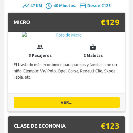
timeline
schedule
payment
47 KM
40 Minutos.
Desde €123
€129
MICRO
group
business_center
3 Pasajeros
2 Maletas
El traslado más económico para parejas y familias con un
niño. Ejemplo: VW Polo, Opel Corsa, Renault Clio, Skoda
Fabia, etc.
VER...
€123
CLASE DE ECONOMIA