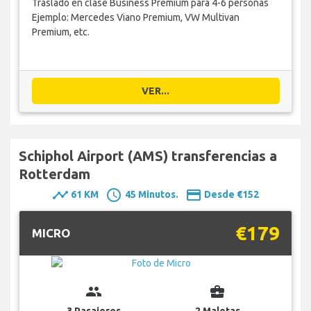
Traslado en clase Business Premium para 4-6 personas
Ejemplo: Mercedes Viano Premium, VW Multivan
Premium, etc.
VER...
Schiphol Airport (AMS) transferencias a
Rotterdam
timeline
schedule
payment
61 KM
45 Minutos.
Desde €152
€179
MICRO
group
business_center
3 Pasajeros
2 Maletas