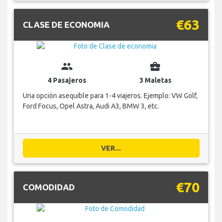
€63
CLASE DE ECONOMIA
group
business_center
4 Pasajeros
3 Maletas
Una opción asequible para 1-4 viajeros. Ejemplo: VW Golf,
Ford Focus, Opel Astra, Audi A3, BMW 3, etc.
VER...
€70
COMODIDAD